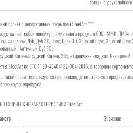
толщина двухслойного
ный прокат с декоративным покрытием SteelArt ***.
представляет собой линейку премиального продукта ООО «ММК-ЛМЗ», в
 под «дерево»: Дуб, Дуб 3D, Орех, Орех 3D, Золотой Орех, Золотой Орех
рованный), Античный Дуб 3D;
 «Дикий Камень», «Дикий Камень 3D», «Кирпичная кладка», Кварцевый 
тся SteelArt по СТО 1120-48404132-004-2015, в товарном сортаменте
о такой прокат используется при производстве стенового профнастил
 блок-хауса, евробруса.
 ТЕХНИЧЕСКИЕ ХАРАКТЕРИСТИКИ SteelArt
аметр
Значение