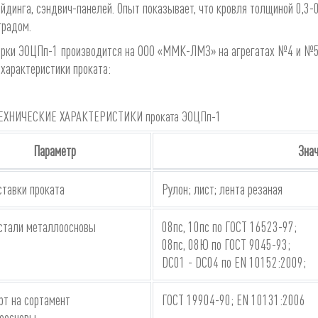
айдинга, сэндвич-панелей. Опыт показывает, что кровля толщиной 0,3
градом.
арки ЭОЦПп-1 производится на ООО «ММК-ЛМЗ» на агрегатах №4 и №5
характеристики проката:
ХНИЧЕСКИЕ ХАРАКТЕРИСТИКИ проката ЭОЦПп-1
Параметр
Зна
ставки проката
Рулон; лист; лента резаная
стали металлоосновы
08пс, 10пс по ГОСТ 16523-97;
08пс, 08Ю по ГОСТ 9045-93;
DC01 - DC04 по EN 10152:2009;
рт на сортамент
ГОСТ 19904-90; EN 10131:2006
оосновы