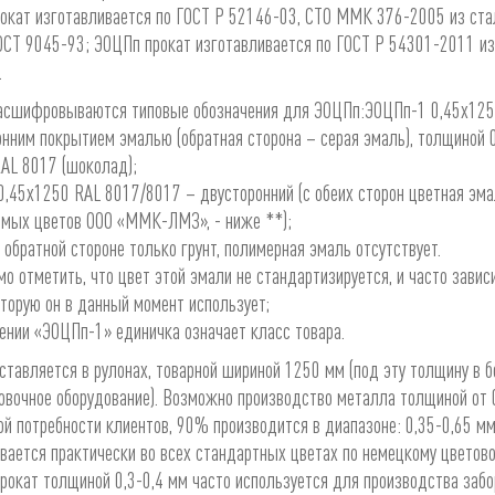
кат изготавливается по ГОСТ Р 52146-03, СТО ММК 376-2005 из стал
СТ 9045-93; ЭОЦПп прокат изготавливается по ГОСТ Р 54301-2011 из
.
расшифровываются типовые обозначения для ЭОЦПп:ЭОЦПп-1 0,45х1250
нним покрытием эмалью (обратная сторона – серая эмаль), толщиной 0
AL 8017 (шоколад);
,45х1250 RAL 8017/8017 – двусторонний (с обеих сторон цветная эма
емых цветов ООО «ММК-ЛМЗ», - ниже **);
 обратной стороне только грунт, полимерная эмаль отсутствует.
о отметить, что цвет этой эмали не стандартизируется, и часто завис
оторую он в данный момент использует;
ении «ЭОЦПп-1» единичка означает класс товара.
ставляется в рулонах, товарной шириной 1250 мм (под эту толщину в 
вочное оборудование). Возможно производство металла толщиной от 0
ой потребности клиентов, 90% производится в диапазоне: 0,35-0,65 м
вается практически во всех стандартных цветах по немецкому цветово
окат толщиной 0,3-0,4 мм часто используется для производства забо