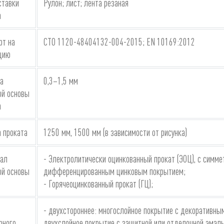
ставки
Рулон; лист; лента резаная
а
рт на
СТО 1120-48404132-004-2015; EN 10169:2012
цию
а
0,3–1,5 мм
ой основы
а
 проката
1250 мм, 1500 мм (в зависимости от рисунка)
ал
- Электролитически оцинкованный прокат (ЭОЦ), с симм
ой основы
дифференцированным цинковым покрытием;
- Горячеоцинкованный прокат (ГЦ);
- двухстороннее: многослойное покрытие с декоративным
рного
двухслойное покрытие с защитной или отделочной эмалью