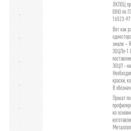
ЛКПОЦ про
08Ю по ГО
16523-97
Вот как 
односторо
эмали – R
ЭОЦПп-1 0
поставля
ЭОЦП - на
Необходим
краски, к
В обознач
Прокат по
профилеро
из основн
изготавли
Металлопр