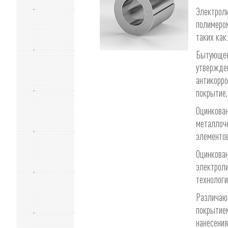
Электроли
полимером
таких как
Бытующее 
утвержден
антикорро
покрытие,
Оцинкован
металлоче
элементов
Оцинкован
электроли
технологию
Различаю
покрытием
нанесения