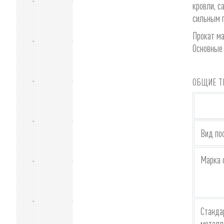
кровли, с
сильным 
Прокат м
Основные 
ОБЩИЕ ТЕ
Вид по
Марка 
Станда
металл