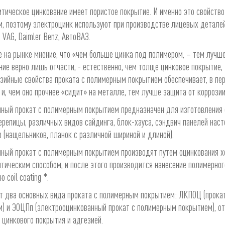
тическое цинкование имеет пористое покрытие. И именно это свойств
, поэтому электроцинк используют при производстве лицевых деталей
: VAG, Daimler Benz, АвтоВАЗ.
на рынке мнение, что «чем больше цинка под полимером, – тем лучше»
ие верно лишь отчасти, - естественно, чем толще цинковое покрытие,
зийные свойства проката с полимерным покрытием обеспечивает, в пе
 и, чем оно прочнее «сидит» на металле, тем лучше защита от коррозии
ный прокат с полимерным покрытием предназначен для изготовления 
репицы, различных видов сайдинга, блок-хауса, сэндвич панелей нас
 (нащельников, планок с различной шириной и длиной).
ный прокат с полимерным покрытием производят путем оцинкования х
тическим способом, и после этого производится нанесение полимерно
 coil coating *.
т два основных вида проката с полимерным покрытием: ЛКПОЦ (прока
) и ЭОЦПп (электрооцинкованный прокат с полимерным покрытием), о
 цинкового покрытия и адгезией.