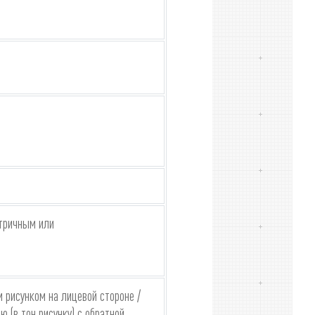
етричным или
 рисунком на лицевой стороне /
 (в тон рисунку) с обратной