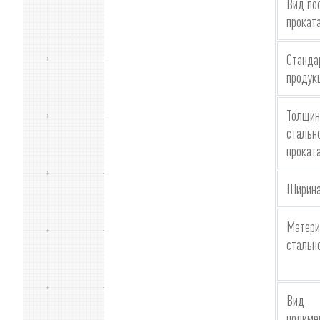
Вид по
прокат
Станда
продук
Толщин
стальн
прокат
Ширина
Матери
стальн
Вид
полиме