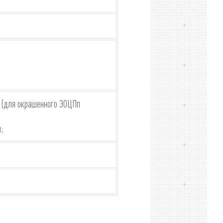
и (для окрашенного ЭОЦПп
;