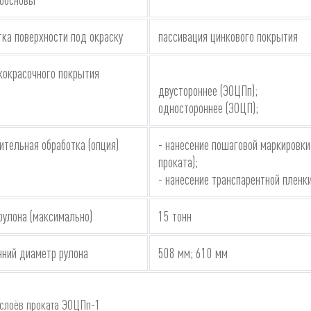
тка поверхности под окраску
пассивация цинкового покрытия
кокрасочного покрытия
двустороннее (ЭОЦПп);
одностороннее (ЭОЦП);
ительная обработка (опция)
- нанесение пошаговой маркировк
проката);
- нанесение транспарентной пленки
рулона (максимально)
15 тонн
нний диаметр рулона
508 мм; 610 мм
 слоёв проката ЭОЦПп-1